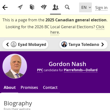
Sign in
This is a page from the
2025 Canadian general election
.
Looking for the 2026 BC Local General Elections?
Click
here
.
Eyad Mobayed
Tanya Toledano
Gordon Nash
PPC
candidate for
Pierrefonds—Dollard
About
Promises
Contact
Biography
from their website