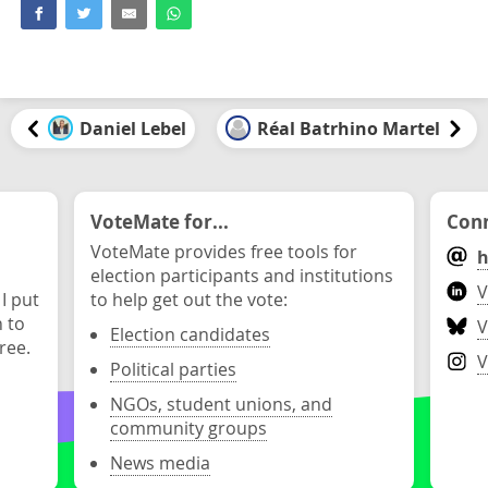
Daniel Lebel
Réal Batrhino Martel
VoteMate for...
Conn
VoteMate provides free tools for
h
election participants and institutions
V
 I put
to help get out the vote:
n to
V
Election candidates
ree.
V
Political parties
NGOs, student unions, and
community groups
News media