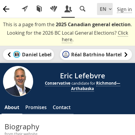
Sign in
This is a page from the
2025 Canadian general election
.
Looking for the 2026 BC Local General Elections?
Click
here
.
Daniel Lebel
Réal Batrhino Martel
Eric Lefebvre
Conservative
candidate for
Richmond—
Arthabaska
About
Promises
Contact
Biography
from their website