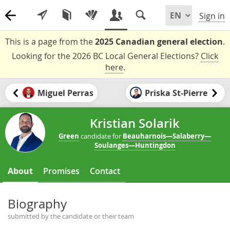
Sign in
This is a page from the
2025 Canadian general election
.
Looking for the 2026 BC Local General Elections?
Click
here
.
Miguel Perras
Priska St-Pierre
Kristian Solarik
Green
candidate for
Beauharnois—Salaberry—
Soulanges—Huntingdon
About
Promises
Contact
Biography
submitted by the candidate or their team