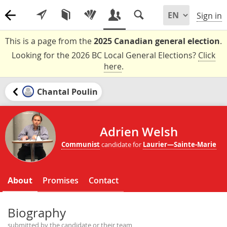
Sign in
This is a page from the
2025 Canadian general election
.
Looking for the 2026 BC Local General Elections?
Click
here
.
Chantal Poulin
Adrien Welsh
Communist
candidate for
Laurier—Sainte-Marie
About
Promises
Contact
Biography
submitted by the candidate or their team