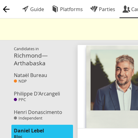
Guide
Platforms
Parties
Ca
Candidates in
Richmond—
Arthabaska
Nataël Bureau
NDP
Philippe D'Arcangeli
PPC
Henri Donascimento
Independent
Daniel Lebel
Bloc