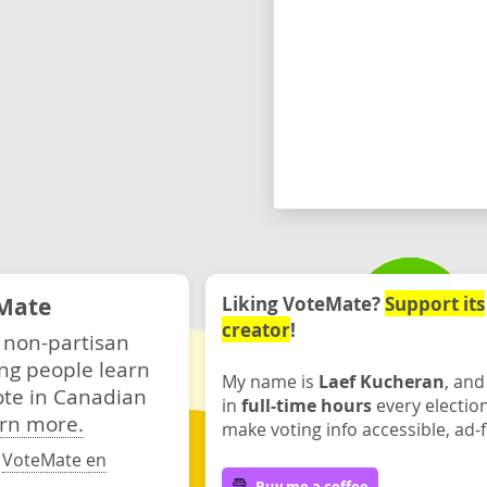
Mate
Liking VoteMate?
Support its
creator
!
 non-partisan
ng people learn
My name is
Laef Kucheran
, and
ote in Canadian
in
full-time hours
every electio
rn more.
make voting info accessible, ad-f
·
VoteMate en
Buy me a coffee