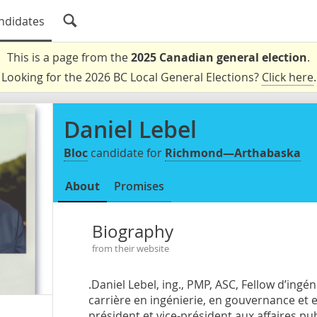
ndidates
This is a page from the
2025 Canadian general election
.
Looking for the 2026 BC Local General Elections?
Click here
.
Daniel Lebel
Bloc
candidate for
Richmond—Arthabaska
About
Promises
Biography
from their website
.Daniel Lebel, ing., PMP, ASC, Fellow d’ing
carrière en ingénierie, en gouvernance e
président et vice-président aux affaires pu