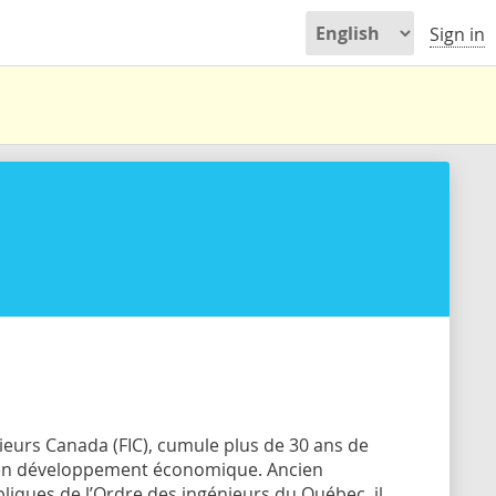
Sign in
énieurs Canada (FIC), cumule plus de 30 ans de
t en développement économique. Ancien
bliques de l’Ordre des ingénieurs du Québec, il