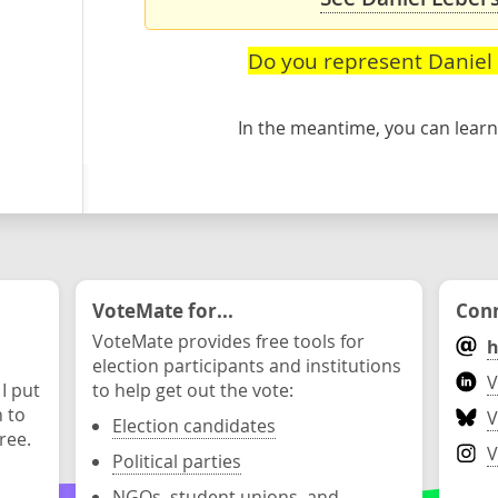
Do you represent Daniel
In the meantime, you can lea
VoteMate for...
Conn
VoteMate provides free tools for
h
election participants and institutions
V
 I put
to help get out the vote:
n to
V
Election candidates
ree.
V
Political parties
NGOs, student unions, and