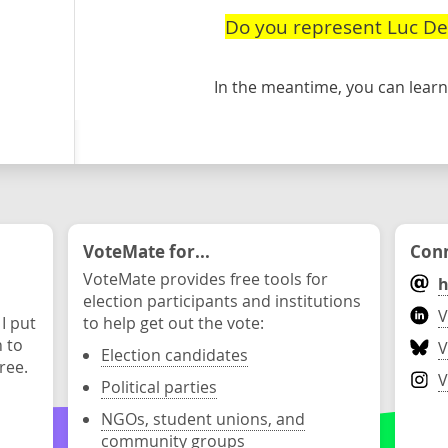
Do you represent Luc Des
In the meantime, you can lea
VoteMate for...
Conn
VoteMate provides free tools for
h
election participants and institutions
V
 I put
to help get out the vote:
n to
V
Election candidates
ree.
V
Political parties
NGOs, student unions, and
community groups