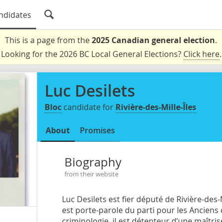
ndidates
This is a page from the
2025 Canadian general election
.
Looking for the 2026 BC Local General Elections?
Click here
.
Luc Desilets
Bloc
candidate for
Rivière-des-Mille-Îles
About
Promises
Biography
from their website
Luc Desilets est fier député de Rivière-des-
est porte-parole du parti pour les Ancien
criminologie, il est détenteur d’une maîtri