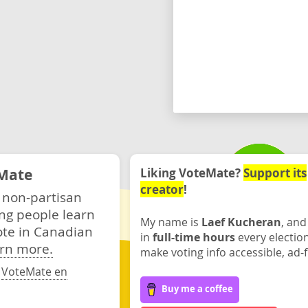
Mate
Liking VoteMate?
Support its
creator
!
 non-partisan
ng people learn
My name is
Laef Kucheran
, and
ote in Canadian
in
full-time hours
every electio
rn more.
make voting info accessible, ad-f
·
VoteMate en
Buy me a coffee