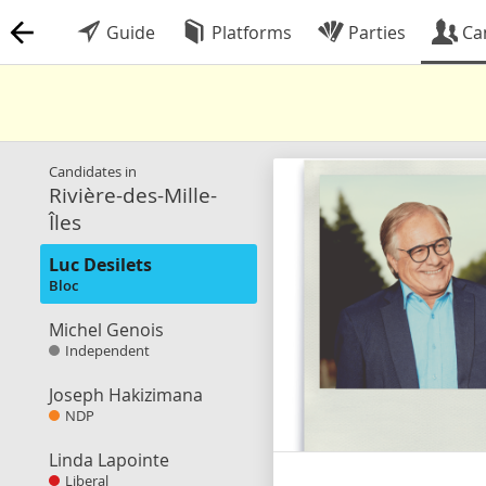
Guide
Platforms
Parties
Ca
Candidates in
Rivière-des-Mille-
Îles
Luc Desilets
Bloc
Michel Genois
Independent
Joseph Hakizimana
NDP
Linda Lapointe
Liberal