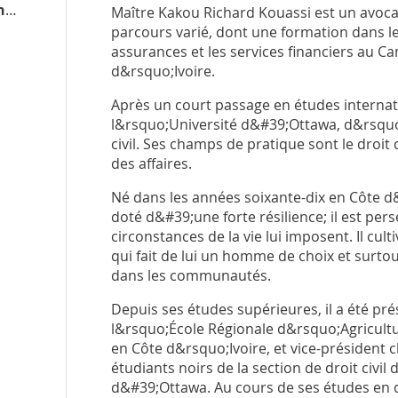
kakourichardkouassi.npd.ca
Maître Kakou Richard Kouassi est un avoca
parcours varié, dont une formation dans l
assurances et les services financiers au C
d&rsquo;Ivoire.
Après un court passage en études internation
l&rsquo;Université d&#39;Ottawa, d&rsquo;o
civil. Ses champs de pratique sont le droit
des affaires.
Né dans les années soixante-dix en Côte d
doté d&#39;une forte résilience; il est pers
circonstances de la vie lui imposent. Il cul
qui fait de lui un homme de choix et surto
dans les communautés.
Depuis ses études supérieures, il a été pr
l&rsquo;École Régionale d&rsquo;Agricultur
en Côte d&rsquo;Ivoire, et vice-président 
étudiants noirs de la section de droit civil
d&#39;Ottawa. Au cours de ses études en dro