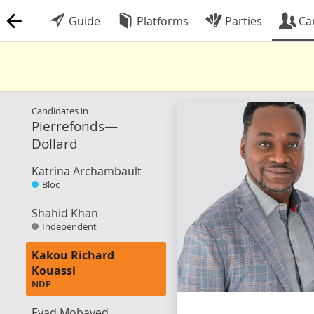
Guide
Platforms
Parties
Ca
Candidates in
Pierrefonds—
Dollard
Katrina Archambault
Bloc
Shahid Khan
Independent
Kakou Richard
Kouassi
NDP
Eyad Mobayed