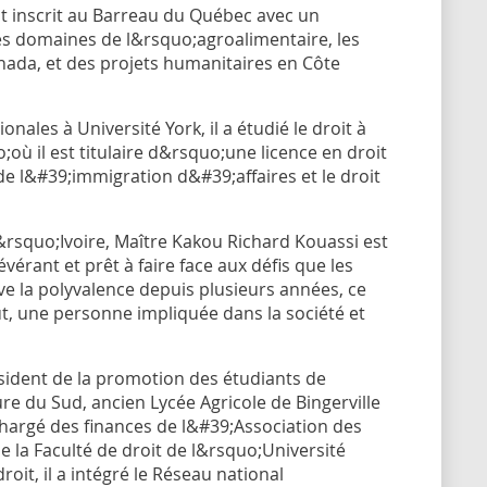
t inscrit au Barreau du Québec avec un
es domaines de l&rsquo;agroalimentaire, les
anada, et des projets humanitaires en Côte
ales à Université York, il a étudié le droit à
ù il est titulaire d&rsquo;une licence en droit
 de l&#39;immigration d&#39;affaires et le droit
&rsquo;Ivoire, Maître Kakou Richard Kouassi est
évérant et prêt à faire face aux défis que les
tive la polyvalence depuis plusieurs années, ce
ut, une personne impliquée dans la société et
ésident de la promotion des étudiants de
e du Sud, ancien Lycée Agricole de Bingerville
chargé des finances de l&#39;Association des
 de la Faculté de droit de l&rsquo;Université
it, il a intégré le Réseau national