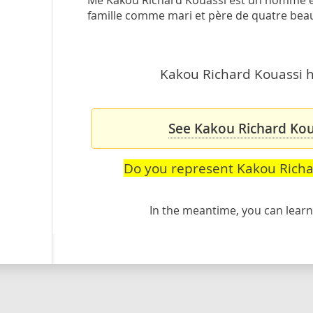
Me Kakou Richard Kouassi est un homme eng
famille comme mari et père de quatre beau
Kakou Richard Kouassi ha
See Kakou Richard Koua
Do you represent Kakou Richa
In the meantime, you can lea