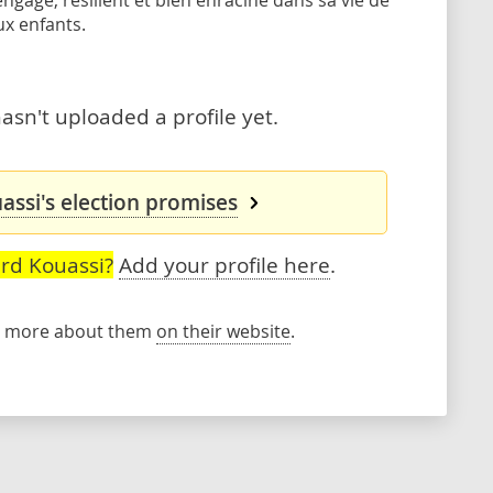
agé, résilient et bien enraciné dans sa vie de
x enfants.
sn't uploaded a profile yet.
ssi's election promises
rd Kouassi?
Add your profile here
.
rn more about them
on their website
.