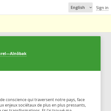
Sign in
urel—Alnôbak
e conscience qui traversent notre pays, face
ux enjeux sociétaux de plus en plus pressants,
 ces transformations. Et j’ai trouvé ma