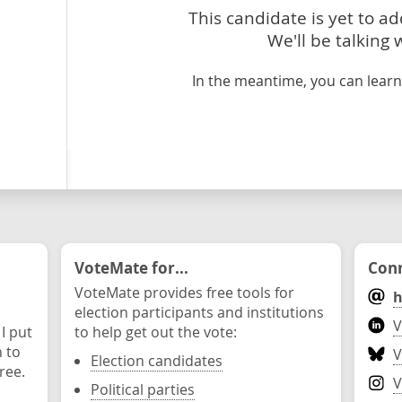
This candidate is yet to a
We'll be talking 
In the meantime, you can lea
VoteMate for...
Conn
VoteMate provides free tools for
h
election participants and institutions
V
 I put
to help get out the vote:
n to
V
Election candidates
ree.
V
Political parties