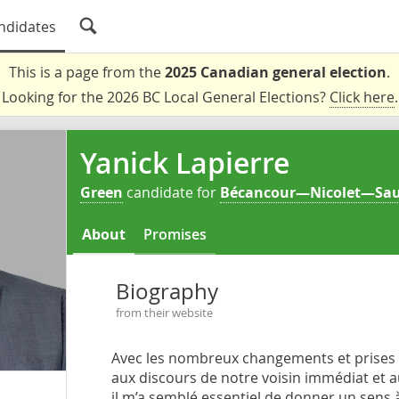
ndidates
This is a page from the
2025 Canadian general election
.
Looking for the 2026 BC Local General Elections?
Click here
.
Yanick Lapierre
Green
candidate for
Bécancour—Nicolet—Sa
About
Promises
Biography
from their website
Avec les nombreux changements et prises d
aux discours de notre voisin immédiat et a
il m’a semblé essentiel de donner un sens à