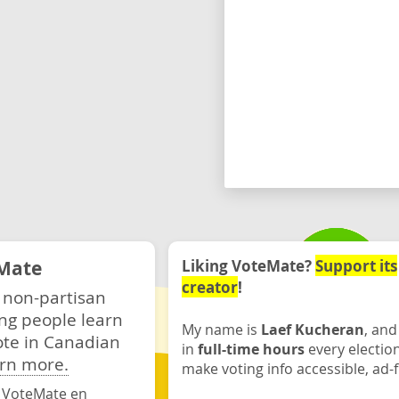
Mate
Liking VoteMate?
Support its
creator
!
 non-partisan
ng people learn
My name is
Laef Kucheran
, and
ote in Canadian
in
full-time hours
every electio
rn more.
make voting info accessible, ad-f
·
VoteMate en