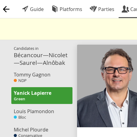
Guide
Platforms
Parties
Ca
Candidates in
Bécancour—Nicolet
—Saurel—Alnôbak
Tommy Gagnon
NDP
Yanick Lapierre
Green
Louis Plamondon
Bloc
Michel Plourde
Conservative