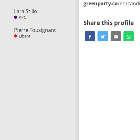
greenparty.ca
/en/candidate/yanick-lapierr
Lara Stillo
PPC
Share this profile
Pierre Tousignant
Liberal