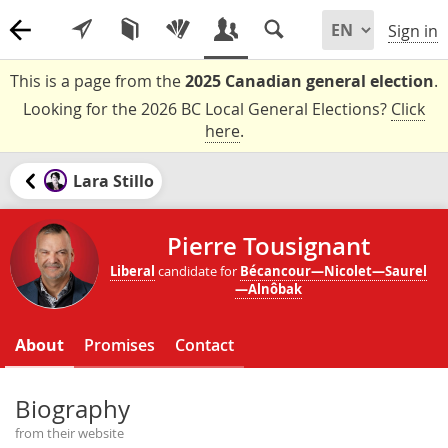
Sign in
This is a page from the
2025 Canadian general election
.
Looking for the 2026 BC Local General Elections?
Click
here
.
Lara Stillo
Pierre Tousignant
Liberal
candidate for
Bécancour—Nicolet—Saurel
—Alnôbak
About
Promises
Contact
Biography
from their website