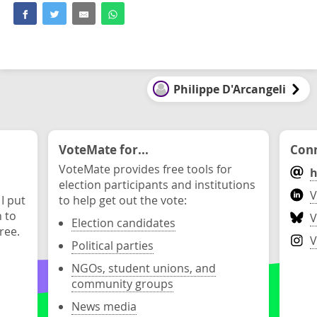
Philippe D'Arcangeli
VoteMate for...
Conn
VoteMate provides free tools for
h
election participants and institutions
V
 I put
to help get out the vote:
n to
V
Election candidates
ree.
V
Political parties
NGOs, student unions, and
community groups
News media