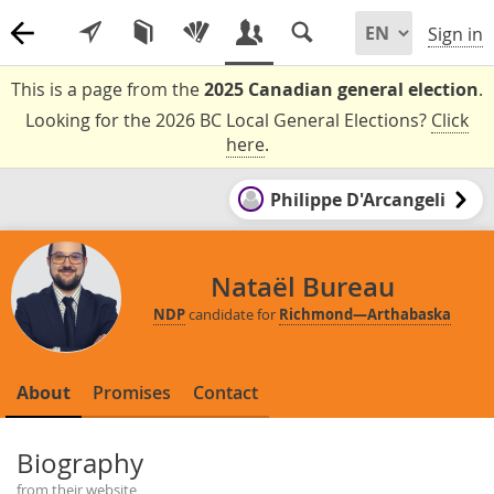
Sign in
This is a page from the
2025 Canadian general election
.
Looking for the 2026 BC Local General Elections?
Click
here
.
Philippe D'Arcangeli
Nataël Bureau
NDP
candidate for
Richmond—Arthabaska
About
Promises
Contact
Biography
from their website