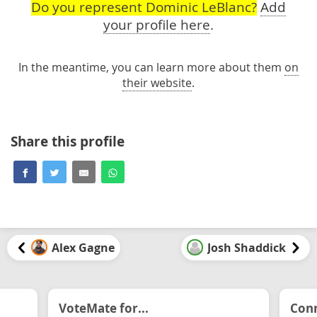
Do you represent Dominic LeBlanc?
Add
your profile here
.
In the meantime, you can learn more about them
on
their website
.
Share this profile
Alex Gagne
Josh Shaddick
VoteMate for...
Conn