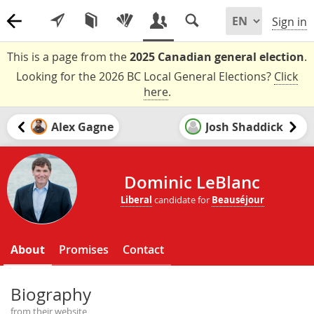
Sign in
This is a page from the
2025 Canadian general election
.
Looking for the 2026 BC Local General Elections?
Click
here
.
Alex Gagne
Josh Shaddick
Dominic LeBlanc
Liberal
candidate for
Beauséjour
About
Promises
Contact
Biography
from their website