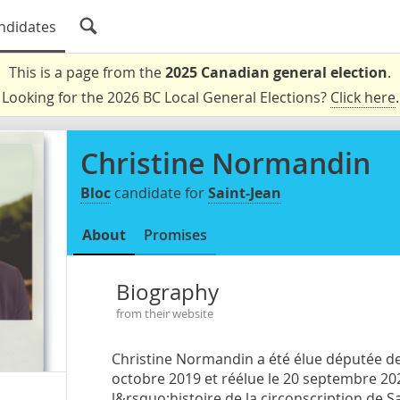
ndidates
This is a page from the
2025 Canadian general election
.
Looking for the 2026 BC Local General Elections?
Click here
.
Christine Normandin
Bloc
candidate for
Saint-Jean
About
Promises
Biography
from their website
Christine Normandin a été élue députée d
octobre 2019 et réélue le 20 septembre 20
l&rsquo;histoire de la circonscription de Sa