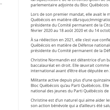
nenormandin.quebec
/qui-est-christine-normandin
parlementaire adjointe du Bloc Québécois
Lors de son premier mandat, elle avait le m
Québécois en matière d&rsquo;Immigration, 
présidente du Comité permanent de la Cit
février 2020 au 18 août 2020 et du 14 octo
À sa réélection en 2021, elle s’est vue conf
Québécois en matière de Défense nationale.
présidente du Comité permanent de la Déf
Christine Normandin est détentrice d’un b
baccalauréat en droit. Elle œuvrait comme a
international avant d’être élue députée en 
Militante active depuis plus d’une quinzain
Bloc Québécois qu’au Parti Québécois. Ell
national des jeunes du Parti Québécois de 
Christine est d’un naturel qui aime aider 
son action bénévole qui a d’ailleurs été sal