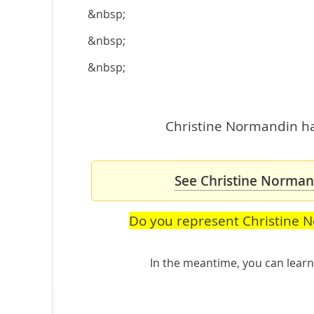
&nbsp;
&nbsp;
&nbsp;
Christine Normandin has
See Christine Normand
Do you represent Christine 
In the meantime, you can lea