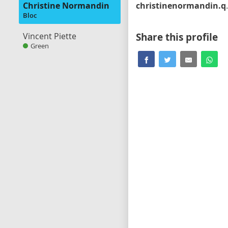
Christine Normandin
christi
Bloc
Vincent Piette
Share this profile
Green