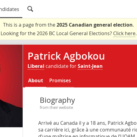
ndidates
This is a page from the
2025 Canadian general election
.
Looking for the 2026 BC Local General Elections?
Click here
.
Patrick Agbokou
Liberal
candidate for
Saint-Jean
About
Promises
Biography
from their website
Arrivé au Canada il y a 18 ans, Patrick Agbo
sa carrière ici, grâce à une communauté rich
d’une maîtrise en informatique de l’UQAM, 