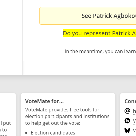
See Patrick Agbokou
Do you represent Patrick 
In the meantime, you can lea
VoteMate for...
Conn
VoteMate provides free tools for
h
election participants and institutions
V
 I put
to help get out the vote:
n to
V
Election candidates