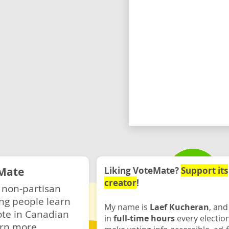
Mate
Liking VoteMate?
Support its
creator
!
 non-partisan
ng people learn
My name is
Laef Kucheran
, and
ote in Canadian
in
full-time hours
every electio
rn more.