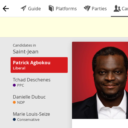
Guide
Platforms
Parties
Ca
Candidates in
Saint-Jean
Patrick Agbokou
Liberal
Tchad Deschenes
PPC
Danielle Dubuc
NDP
Marie Louis-Seize
Conservative