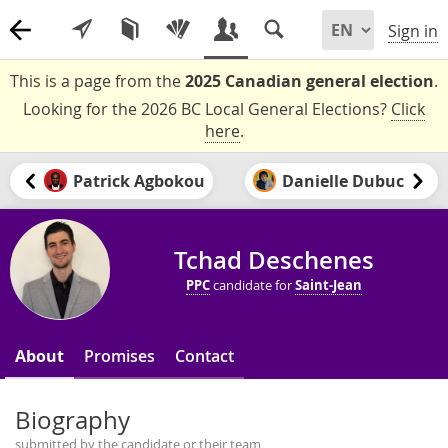
Sign in
This is a page from the
2025 Canadian general election
.
Looking for the 2026 BC Local General Elections?
Click
here
.
Patrick Agbokou
Danielle Dubuc
Tchad Deschenes
PPC
candidate for
Saint-Jean
About
Promises
Contact
Biography
submitted by the candidate or their team