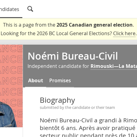
ndidates
This is a page from the
2025 Canadian general election
.
Looking for the 2026 BC Local General Elections?
Click here
.
Noémi Bureau-Civil
Independent candidate for
Rimouski—La Mat
About
Promises
Biography
submitted by the candidate or their team
Noémi Bureau-Civil a grandi à Rimo
bientôt 6 ans. Après avoir pratiq
secteur public pendant près de 10 a