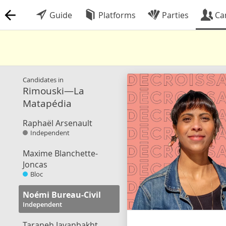
Guide
Platforms
Parties
Ca
Candidates in
Rimouski—La
Matapédia
Raphaël Arsenault
Independent
Maxime Blanchette-
Joncas
Bloc
Noémi Bureau-Civil
Independent
Taraneh Javanbakht