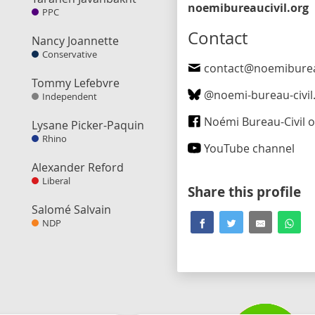
noemibureaucivil.org
PPC
Contact
Nancy Joannette
Conservative
contact@noemibureauci
Tommy Lefebvre
@
noemi-bureau-civil.bsky
Independent
Noémi Bureau-Civil on Fa
Lysane Picker-Paquin
Rhino
YouTube channel
Alexander Reford
Liberal
Share this profile
Salomé Salvain
NDP