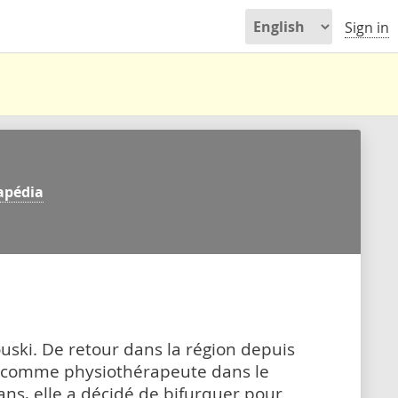
Sign in
apédia
uski. De retour dans la région depuis
ué comme physiothérapeute dans le
ns, elle a décidé de bifurquer pour