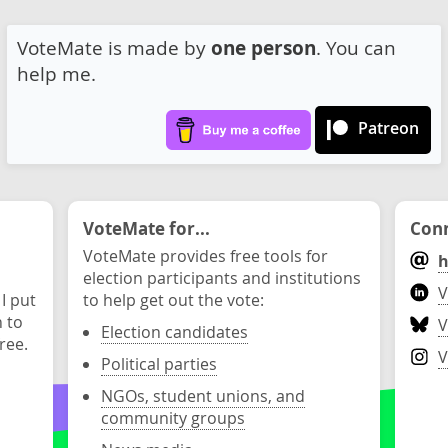
VoteMate is made by
one person
. You can
help me.
Patreon
VoteMate for...
Conn
VoteMate provides free tools for
h
election participants and institutions
V
 I put
to help get out the vote:
n to
V
Election candidates
ree.
V
Political parties
NGOs, student unions, and
community groups