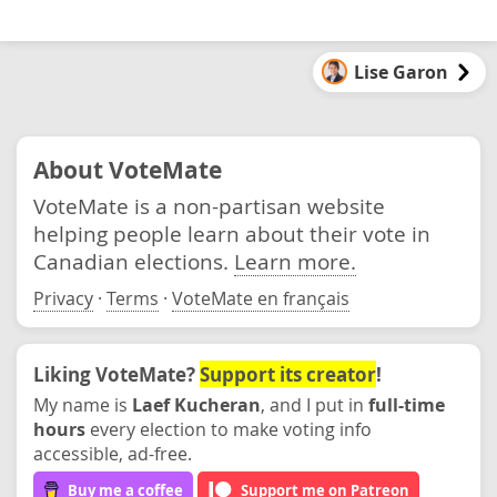
Lise Garon
About VoteMate
VoteMate is a non-partisan website
helping people learn about their vote in
Canadian elections.
Learn more.
Privacy
·
Terms
·
VoteMate en français
Liking VoteMate?
Support its creator
!
My name is
Laef Kucheran
, and I put in
full-time
hours
every election to make voting info
accessible, ad-free.
Buy me a coffee
Support me on Patreon