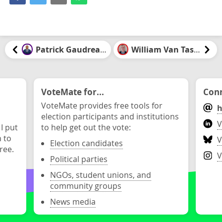
Patrick Gaudreault
William Van Tassel
VoteMate for...
Conn
VoteMate provides free tools for
h
election participants and institutions
V
 I put
to help get out the vote:
n to
V
Election candidates
ree.
V
Political parties
NGOs, student unions, and
community groups
News media