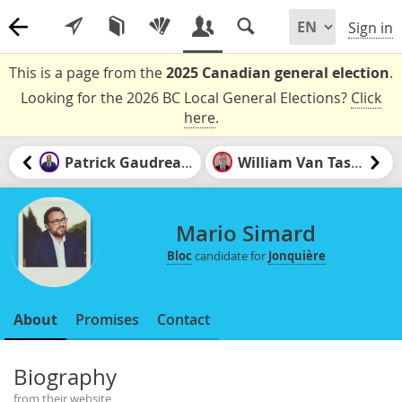
Sign in
This is a page from the
2025 Canadian general election
.
Looking for the 2026 BC Local General Elections?
Click
here
.
Patrick Gaudreault
William Van Tassel
Mario Simard
Bloc
candidate for
Jonquière
About
Promises
Contact
Biography
from their website