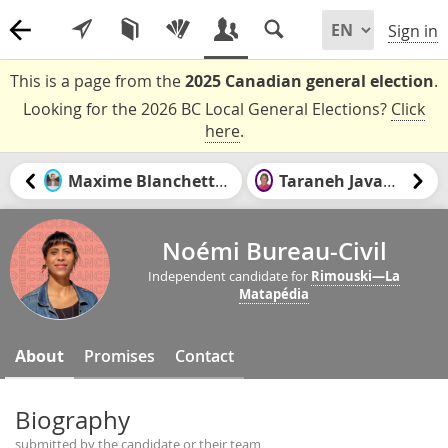
Sign in
This is a page from the
2025 Canadian general election
.
Looking for the 2026 BC Local General Elections?
Click
here
.
Maxime Blanchette-Joncas
Taraneh Javanbakht
Noémi Bureau-Civil
Independent candidate for
Rimouski—La
Matapédia
About
Promises
Contact
Biography
submitted by the candidate or their team