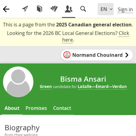
Sign in
This is a page from the
2025 Canadian general election
.
Looking for the 2026 BC Local General Elections?
Click
here
.
Normand Chouinard
Bisma Ansari
Green
candidate for
LaSalle—Émard—Verdun
About
Promises
Contact
Biography
from their website